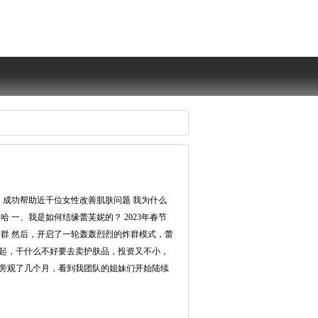
间成功帮助近千位女性改善肌肤问题我为什么
哈一、我是如何结缘蕾芙妮的？2023年春节
群然后，开启了一轮轰轰烈烈的炸群模式，蕾
起，干什么不好要去卖护肤品，投资又不小，
旁观了几个月，看到我团队的姐妹们开始陆续