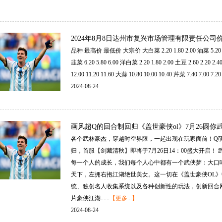
2024年8月8日达州市复兴市场管理有限责任公司
品种最高价最低价大宗价大白菜2.201.802.00油菜5.204.805
韭菜6.205.806.00洋白菜2.201.802.00土豆2.602.202.
12.0011.2011.60大蒜10.8010.0010.40芹菜7.407.007.20莴.
2024-08-24
画风超Q的回合制回归《盖世豪侠ol》7月26圆你武
各个武林豪杰，穿越时空界限，一起出现在玩家面前！Q萌
归，首服【剑藏清秋】即将于7月26日14：00盛大开启
每一个人的成长，我们每个人心中都有一个武侠梦：大口
天下，左拥右抱江湖绝世美女。这一切在《盖世豪侠OL》
统、独创名人收集系统以及各种创新性的玩法，创新回合
片豪侠江湖......
【更多...】
2024-08-24