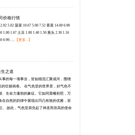
公司价格行情
.02菠菜10.675.007.52香菜14.006.90
1.001.67土豆1.801.401.50葱头2.301.16
99......
【更多...】
共生之道
从事的每一项事业，皆如细流汇聚成河，围绕
与美的壮丽画卷。在气色堂的世界里，好气色不
谐、生命力蓬勃的象征。它如同晨曦初照，万
条在自然的韵律中展现出凹凸有致的优雅，容
彩。故此，气色堂肩负起了神圣而崇高的使命