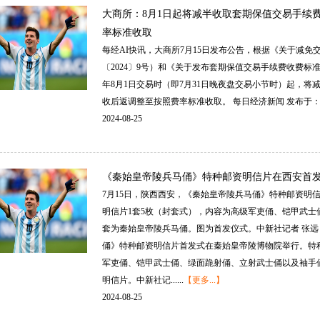
大商所：8月1日起将减半收取套期保值交易手续
率标准收取
每经AI快讯，大商所7月15日发布公告，根据《关于减
〔2024〕9号）和《关于发布套期保值交易手续费收费标准的
年8月1日交易时（即7月31日晚夜盘交易小节时）起，
收后返调整至按照费率标准收取。每日经济新闻发布于：四川省
2024-08-25
《秦始皇帝陵兵马俑》特种邮资明信片在西安首
7月15日，陕西西安，《秦始皇帝陵兵马俑》特种邮资明
明信片1套5枚（封套式），内容为高级军吏俑、铠甲武
套为秦始皇帝陵兵马俑。图为首发仪式。中新社记者张远
俑》特种邮资明信片首发式在秦始皇帝陵博物院举行。特
军吏俑、铠甲武士俑、绿面跪射俑、立射武士俑以及袖手
明信片。中新社记......
【更多...】
2024-08-25