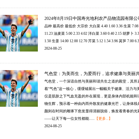
2024年8月19日中国寿光地利农产品物流园有限
品种最高价最低价大宗价大白菜4.401.603.36生菜7.082.925
11.23油麦菜5.002.334.02洋白菜3.600.402.15胡萝卜3.30
1.50生姜14.0012.0012.70芹菜5.121.543.96莴笋7.006.306.
2024-08-25
气色堂：为美而生，为爱而行，追求健康与美丽
气色堂，一个深谙自然与美丽和谐共生之道的殿堂，其所
着“气色”这一核心，缓缓铺展出一幅幅关于健康、活力
仅是肌肤之下气血充盈的外在展现，更是身体内部机能和
物生辉，预示着一种由内而外散发的健康光芒，让身体线
颜则在时间的雕琢下愈发显得清丽脱俗，焕发着青春的光
——让天下每一位女性都能......
【更多...】
2024-08-25