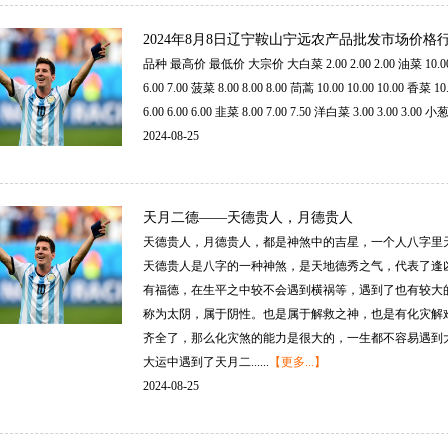
2024年8月8日辽宁鞍山宁远农产品批发市场价格
品种最高价最低价大宗价大白菜2.002.002.00油菜10.0010.
6.007.00菠菜8.008.008.00茼蒿10.0010.0010.00香菜1
6.006.006.00韭菜8.007.007.50洋白菜3.003.003.00小葱10.
2024-08-25
天月二德——天德贵人，月德贵人
天德贵人，月德贵人，都是神煞中的吉星，一个人八字里
天德贵人是八字的一种神煞，是天地德秀之气，代表了逢
有福德，在生平之中较不会遇到横祸等，遇到了也有较大
称为太阴，属于阴性。也是属于解救之神，也是有化灾解
齐全了，那么化灾煞的能力是很大的，一生都不容易遇到
大运中遇到了天月二......
【更多...】
2024-08-25