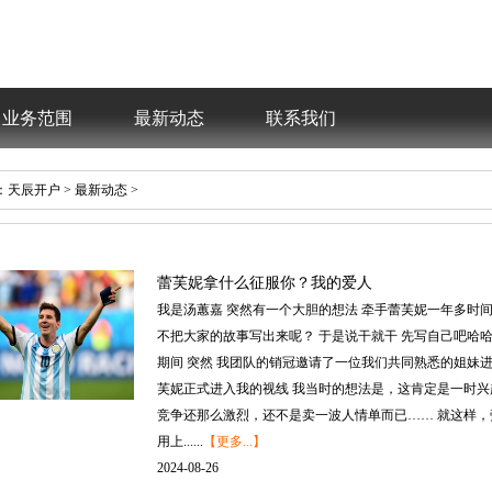
业务范围
最新动态
联系我们
：
天辰开户
>
最新动态
>
蕾芙妮拿什么征服你？我的爱人
我是汤蕙嘉突然有一个大胆的想法牵手蕾芙妮一年多时
不把大家的故事写出来呢？于是说干就干先写自己吧哈哈
期间突然我团队的销冠邀请了一位我们共同熟悉的姐妹进
芙妮正式进入我的视线我当时的想法是，这肯定是一时兴
竞争还那么激烈，还不是卖一波人情单而已……就这样，
用上......
【更多...】
2024-08-26