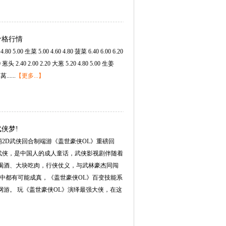
价格行情
.00生菜5.004.604.80菠菜6.406.006.20
40葱头2.402.002.20大葱5.204.805.00生姜
.....
【更多...】
侠梦!
2D武侠回合制端游《盖世豪侠OL》重磅回
！武侠，是中国人的成人童话，武侠影视剧伴随着
喝酒、大块吃肉，行侠仗义，与武林豪杰同闯
中都有可能成真，《盖世豪侠OL》百变技能系
网游。玩《盖世豪侠OL》演绎最强大侠，在这