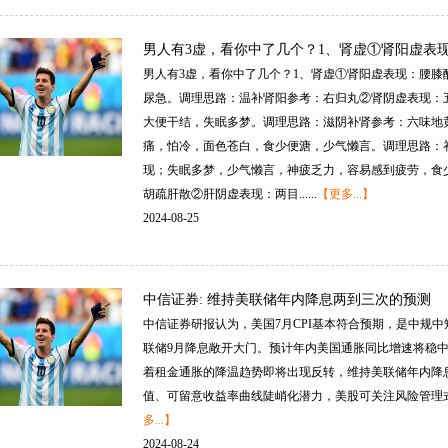
男人有3虚，看你中了几个？1、肾虚①肾阳虚表
男人有3虚，看你中了几个？1、肾虚①肾阳虚表现：腰
尿急。调理思路：温补肾阳参考：右归丸②肾阴虚表现：
大便干结，失眠多梦。调理思路：滋阴补肾参考：六味地
痛，怕冷，面色苍白，食少便溏，少气懒言。调理思路：
现；失眠多梦，少气懒言，神疲乏力，容易感到疲劳，食
胡疏肝散②肝阴虚表现：两目......
【更多...】
2024-08-25
中信证券:维持美联储年内降息两到三次的预测
中信证券研报认为，美国7月CPI基本符合预期，是中规中
联储9月降息敞开大门。预计年内美国通胀同比增速将稳
着租金通胀的降温趋势即将出现反转，维持美联储年内降
值、可留意收益率曲线陡峭化潜力，美股可关注风险管理式降息
多...】
2024-08-24