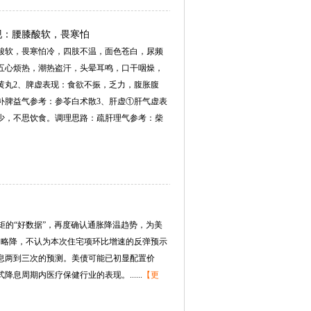
现：腰膝酸软，畏寒怕
膝酸软，畏寒怕冷，四肢不温，面色苍白，尿频
五心烦热，潮热盗汗，头晕耳鸣，口干咽燥，
黄丸2、脾虚表现：食欲不振，乏力，腹胀腹
补脾益气参考：参苓白术散3、肝虚①肝气虚表
少，不思饮食。调理思路：疏肝理气参考：柴
矩的“好数据”，再度确认通胀降温趋势，为美
中略降，不认为本次住宅项环比增速的反弹预示
息两到三次的预测。美债可能已初显配置价
周期内医疗保健行业的表现。......
【更