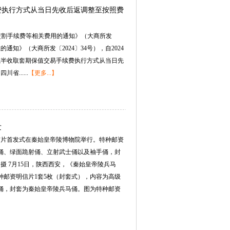
费执行方式从当日先收后返调整至按照费
免交割手续费等相关费用的通知》（大商所发
通知》（大商所发〔2024〕34号），自2024
将减半收取套期保值交易手续费执行方式从当日先
......
【更多...】
发
信片首发式在秦始皇帝陵博物院举行。特种邮资
士俑、绿面跪射俑、立射武士俑以及袖手俑，封
摄7月15日，陕西西安，《秦始皇帝陵兵马
种邮资明信片1套5枚（封套式），内容为高级
俑，封套为秦始皇帝陵兵马俑。图为特种邮资